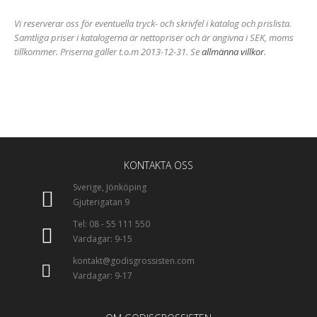
Vi reserverar oss för eventuella tryck- och skrivfel i katalog och prislista.
Samtliga priser i katalogerna är nettopriser och är angivna i SEK, moms
tillkommer. Priserna gäller t.o.m 2013-12-31. Se
allmänna villkor
.
KONTAKTA OSS
Sverige, Jönköping
Gjuterigatan 9
Tel: 08 - 55 111 550
Vardagar: 9-15
kontakt@godisgrossisten.com
Vardagar: 9-17