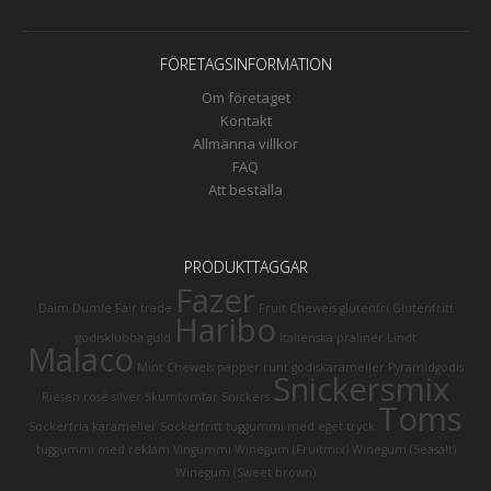
FÖRETAGSINFORMATION
Om företaget
Kontakt
Allmänna villkor
FAQ
Att beställa
PRODUKTTAGGAR
Fazer
Daim
Dumle
Fair trade
Fruit Cheweis
glutenfri
Glutenfritt
Haribo
godisklubba
guld
Italienska praliner
Lindt
Malaco
Mint Cheweis
papper runt godiskarameller
Pyramidgodis
Snickersmix
Riesen
rosé
silver
Skumtomtar
Snickers
Toms
Sockerfria karameller
Sockerfritt tuggummi med eget tryck
tuggummi med reklam
Vingummi
Winegum (Fruitmix)
Winegum (Seasalt)
Winegum (Sweet brown)