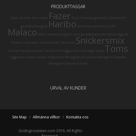
PRODUKTTAGGAR
Fazer
Daim
Dumle
Fair trade
Fruit Cheweis
glutenfri
Glutenfritt
Haribo
godisklubba
guld
Italienska praliner
Lindt
Malaco
Mint Cheweis
papper runt godiskarameller
Pyramidgodis
Snickersmix
Riesen
rosé
silver
Skumtomtar
Snickers
Toms
Sockerfria karameller
Sockerfritt tuggummi med eget tryck
tuggummi med reklam
Vingummi
Winegum (Fruitmix)
Winegum (Seasalt)
Winegum (Sweet brown)
URVAL AV KUNDER
Site Map
/
Allmänna villkor
/
Kontakta oss
Godisgrossisten.com 2016. All Rights
Reserved.