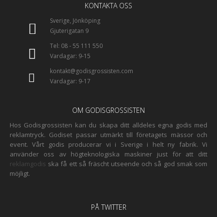
KONTAKTA OSS
Sverige, Jönköping
Gjuterigatan 9
Tel: 08 - 55 111 550
Vardagar: 9-15
kontakt@godisgrossisten.com
Vardagar: 9-17
OM GODISGROSSISTEN
Hos Godisgrossisten kan du skapa ditt alldeles egna godis med
reklamtryck. Godiset passar utmärkt till företagets mässor och
event. Vårt godis producerar vi i Sverige i helt ny fabrik. Vi
använder oss av högteknologiska maskiner just för att ditt
reklamgodis
ska få ett så fräscht utseende och så god smak som
möjligt.
PÅ TWITTER