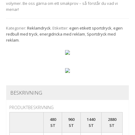
volymer. Be oss gärna om ett smakprov – så förstår du vad vi
menar!
Kategorier:
Reklamdryck
.
Etiketter:
egen etikett sportdryck
,
egen
redbull med tryck
,
energidricka med reklam
,
Sportdryck med
reklam
.
VI HJÄLPER DIG GÄRNA
Ibland kan det vara svårt att välja. Låt oss hjälpa dig!
Ring
08 - 55 111
550
eller skicka ett mail till
kontakt@godisgrossisten.com
.
BESTÄLL SMAKPROV
KONTAKTA OSS
Sitter ni och tvistar om vilken smak ni vill ha? Inga problem vi kan
BESKRIVNING
skicka smakprover till er.
BESTÄLL SMAKPROV HÄR
PRODUKTBESKRIVNING
480
960
1440
2880
ST
ST
ST
ST