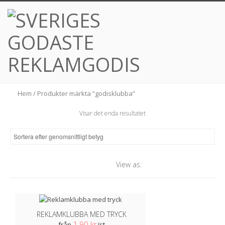
Hem
/ Produkter märkta ”godisklubba”
Visar det enda resultatet
View as:
REKLAMKLUBBA MED TRYCK
1,90 kr
från
/st