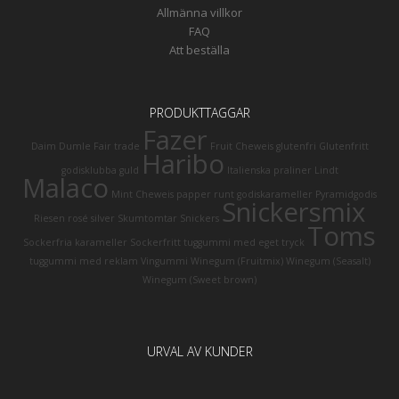
Allmänna villkor
FAQ
Att beställa
PRODUKTTAGGAR
Fazer
Daim
Dumle
Fair trade
Fruit Cheweis
glutenfri
Glutenfritt
Haribo
godisklubba
guld
Italienska praliner
Lindt
Malaco
Mint Cheweis
papper runt godiskarameller
Pyramidgodis
Snickersmix
Riesen
rosé
silver
Skumtomtar
Snickers
Toms
Sockerfria karameller
Sockerfritt tuggummi med eget tryck
tuggummi med reklam
Vingummi
Winegum (Fruitmix)
Winegum (Seasalt)
Winegum (Sweet brown)
URVAL AV KUNDER