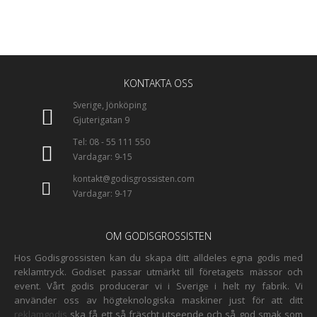
BESTÄLL SMAKPROV HÄR
KONTAKTA OSS
Sverige, Jönköping
Gjuterigatan 9
Tel: 08 - 55 111 550
Vardagar: 9-15
kontakt@godisgrossisten.com
Vardagar: 9-17
OM GODISGROSSISTEN
Hos Godisgrossisten kan du skapa ditt alldeles egna godis med
reklamtryck. Godiset passar utmärkt till företagets mässor och
event. Vårt godis producerar vi i Sverige i helt ny fabrik. Vi
använder oss av högteknologiska maskiner just för att ditt
reklamgodis
ska få ett så fräscht utseende och så god smak som