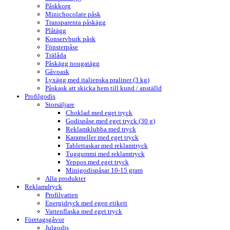
Påskkorg
Minichocolate påsk
Transparenta påskägg
Plåtägg
Konservburk påsk
Fönsterpåse
Trälåda
Påskägg nougatägg
Gåvoask
Lyxägg med italienska praliner (3 kg)
Påskask att skicka hem till kund / anställd
Profilgodis
Storsäljare
Choklad med eget tryck
Godispåse med eget tryck (30 g)
Reklamklubba med tryck
Karameller med eget tryck
Tablettaskar med reklamtryck
Tuggummi med reklamtryck
Yeppos med eget tryck
Minigodispåsar 10-15 gram
Alla produkter
Reklamdryck
Profilvatten
Energidryck med egen etikett
Vattenflaska med eget tryck
Företagsgåvor
Julgodis