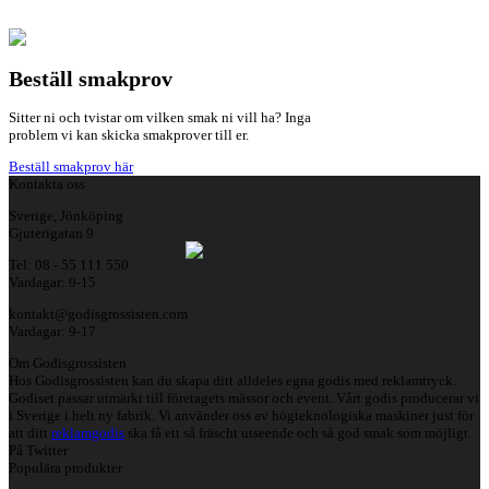
Beställ smakprov
Sitter ni och tvistar om vilken smak ni vill ha? Inga
problem vi kan skicka smakprover till er.
Beställ smakprov här
Kontakta oss
Sverige, Jönköping
Gjuterigatan 9
Tel: 08 - 55 111 550
Vardagar: 9-15
kontakt@godisgrossisten.com
Vardagar: 9-17
Om Godisgrossisten
Hos Godisgrossisten kan du skapa ditt alldeles egna godis med reklamtryck.
Godiset passar utmärkt till företagets mässor och event. Vårt godis producerar vi
i Sverige i helt ny fabrik. Vi använder oss av högteknologiska maskiner just för
att ditt
reklamgodis
ska få ett så fräscht utseende och så god smak som möjligt.
På Twitter
Populära produkter