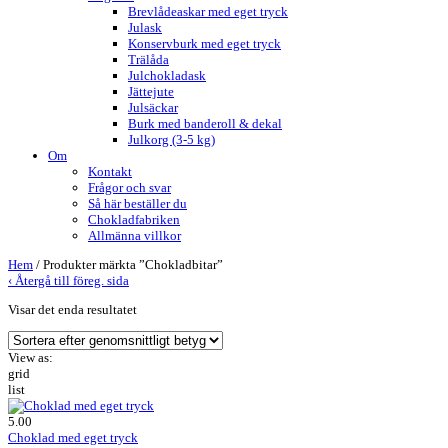
Brevlådeaskar med eget tryck
Julask
Konservburk med eget tryck
Trälåda
Julchokladask
Jättejute
Julsäckar
Burk med banderoll & dekal
Julkorg (3-5 kg)
Om
Kontakt
Frågor och svar
Så här beställer du
Chokladfabriken
Allmänna villkor
Hem
/ Produkter märkta ”Chokladbitar”
‹
Återgå till föreg. sida
Visar det enda resultatet
View as:
grid
list
5.00
Choklad med eget tryck