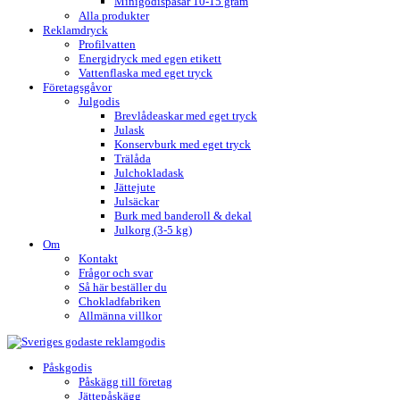
Minigodispåsar 10-15 gram
Alla produkter
Reklamdryck
Profilvatten
Energidryck med egen etikett
Vattenflaska med eget tryck
Företagsgåvor
Julgodis
Brevlådeaskar med eget tryck
Julask
Konservburk med eget tryck
Trälåda
Julchokladask
Jättejute
Julsäckar
Burk med banderoll & dekal
Julkorg (3-5 kg)
Om
Kontakt
Frågor och svar
Så här beställer du
Chokladfabriken
Allmänna villkor
Påskgodis
Påskägg till företag
Jättepåskägg