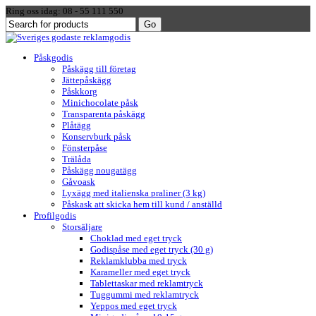
Ring oss idag: 08 - 55 111 550
Påskgodis
Påskägg till företag
Jättepåskägg
Påskkorg
Minichocolate påsk
Transparenta påskägg
Plåtägg
Konservburk påsk
Fönsterpåse
Trälåda
Påskägg nougatägg
Gåvoask
Lyxägg med italienska praliner (3 kg)
Påskask att skicka hem till kund / anställd
Profilgodis
Storsäljare
Choklad med eget tryck
Godispåse med eget tryck (30 g)
Reklamklubba med tryck
Karameller med eget tryck
Tablettaskar med reklamtryck
Tuggummi med reklamtryck
Yeppos med eget tryck