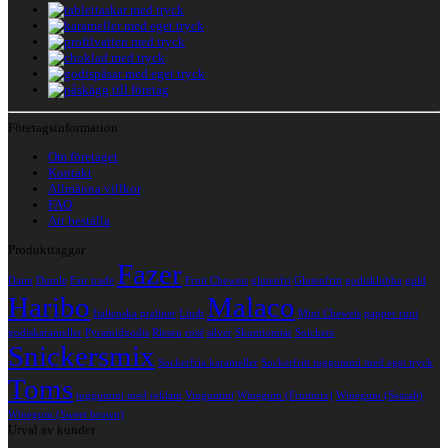
Företagsinformation
Om företaget
Kontakt
Allmänna villkor
FAQ
Att beställa
Produkttaggar
Fazer
Daim
Dumle
Fair trade
Fruit Cheweis
glutenfri
Glutenfritt
godisklubba
guld
Haribo
Malaco
Italienska praliner
Lindt
Mint Cheweis
papper runt
godiskarameller
Pyramidgodis
Riesen
rosé
silver
Skumtomtar
Snickers
Snickersmix
Sockerfria karameller
Sockerfritt tuggummi med eget tryck
Toms
tuggummi med reklam
Vingummi
Winegum (Fruitmix)
Winegum (Seasalt)
Winegum (Sweet brown)
Urval av kunder