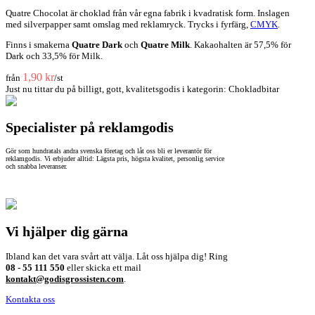
Quatre Chocolat är choklad från vår egna fabrik i kvadratisk form. Inslagen
med silverpapper samt omslag med reklamryck. Trycks i fyrfärg,
CMYK
.
Finns i smakerna
Quatre Dark
och
Quatre Milk
. Kakaohalten är 57,5% för
Dark och 33,5% för Milk.
1,90 kr
från
/st
Just nu tittar du på billigt, gott, kvalitetsgodis i kategorin:
Chokladbitar
Specialister på reklamgodis
Gör som hundratals andra svenska företag och låt oss bli er leverantör för
reklamgodis. Vi erbjuder alltid: Lägsta pris, högsta kvalitet, personlig service
och snabba leveranser.
Vi hjälper dig gärna
Ibland kan det vara svårt att välja. Låt oss hjälpa dig! Ring
08 - 55 111 550
eller skicka ett mail
kontakt@godisgrossisten.com
.
Kontakta oss