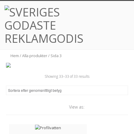
Hem
/
Alla produkter
/ Sida 3
Showing 33–33 of 33 results
View as: