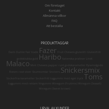
Om företaget
Kontakt
Allmänna villkor
FAQ
Att beställa
PRODUKTTAGGAR
Fazer
Daim
Dumle
Fair trade
Fruit Cheweis
glutenfri
Glutenfritt
Haribo
godisklubba
guld
Italienska praliner
Lindt
Malaco
Mint Cheweis
papper runt godiskarameller
Pyramidgodis
Snickersmix
Riesen
rosé
silver
Skumtomtar
Snickers
Toms
Sockerfria karameller
Sockerfritt tuggummi med eget tryck
tuggummi med reklam
Vingummi
Winegum (Fruitmix)
Winegum (Seasalt)
Winegum (Sweet brown)
URVAL AV KUNDER