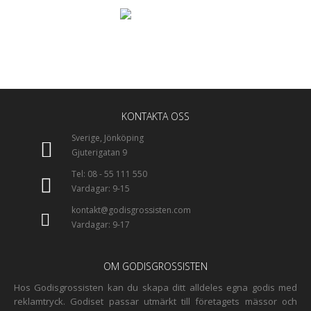
Sitter ni och tvistar om vilken smak ni vill ha?
KONTAKTA OSS
Inga problem vi kan skicka smakprover till er.
BESTÄLL SMAKPROV HÄR
KONTAKTA OSS
Sverige, Jönköping
Gjuterigatan 9
Tel: 08 - 55 111 550
Vardagar: 9-15
kontakt@godisgrossisten.com
Vardagar: 9-17
OM GODISGROSSISTEN
Hos Godisgrossisten kan du skapa ditt alldeles egna godis med
reklamtryck. Godiset passar utmärkt till företagets mässor och